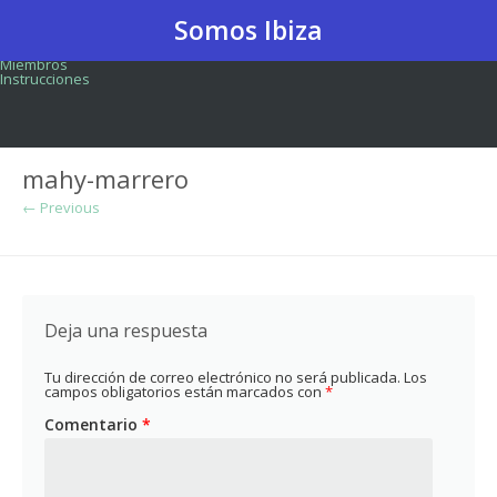
Skip to content
Somos Ibiza
Actividad global
Somos Ibiza
Blog
Grupos
Miembros
Instrucciones
mahy-marrero
← Previous
Deja una respuesta
Tu dirección de correo electrónico no será publicada.
Los
campos obligatorios están marcados con
*
Comentario
*