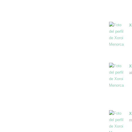
X
X
a
X
m