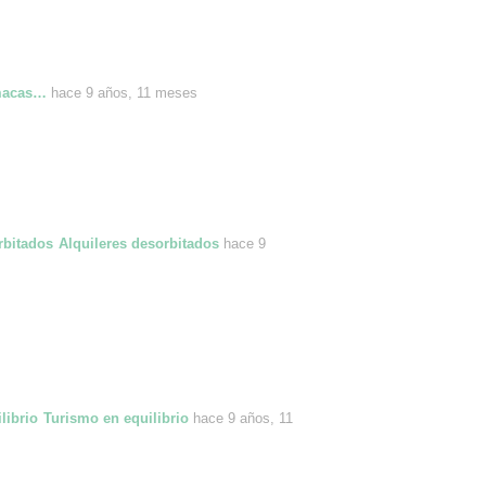
macas…
hace 9 años, 11 meses
Alquileres desorbitados
hace 9
Turismo en equilibrio
hace 9 años, 11