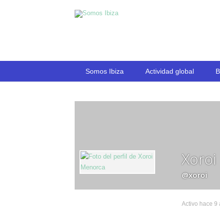
Somos Ibiza
Actividad global
B
Xoroi
@xoroi
Activo hace 9