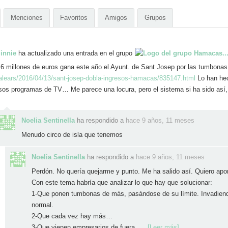
Menciones
Favoritos
Amigos
Grupos
innie
ha actualizado una entrada en el grupo
,6 millones de euros gana este año el Ayunt. de Sant Josep por las tumbona
alears/2016/04/13/sant-josep-dobla-ingresos-hamacas/835147.html
Lo han hec
sos programas de TV… Me parece una locura, pero el sistema si ha sido así
Noelia Sentinella
ha respondido a
hace 9 años, 11 meses
Menudo circo de isla que tenemos
Noelia Sentinella
ha respondido a
hace 9 años, 11 meses
Perdón. No quería quejarme y punto. Me ha salido así. Quiero apor
Con este tema habría que analizar lo que hay que solucionar:
1-Que ponen tumbonas de más, pasándose de su límite. Invadiend
normal.
2-Que cada vez hay más…
3-Que vienen empresarios de fuera,…
[Leer más]