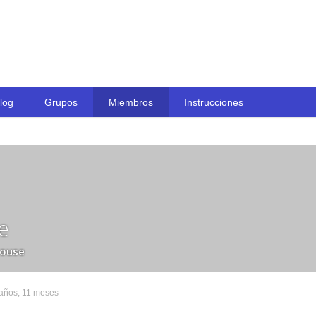
Skip to content
log
Grupos
Miembros
Instrucciones
e
ouse
 años, 11 meses