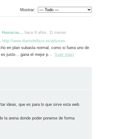
Mostrar:
Hamacas…
hace 9 años, 11 meses
s.
http://www.diariodeibiza.es/pitiuses-
ho en plan subasta normal, como si fuera uno de
, es justo… gana el mejor p…
[Leer más]
tar ideas, que es para lo que sirve esta web.
o la arena donde poder ponerse de forma