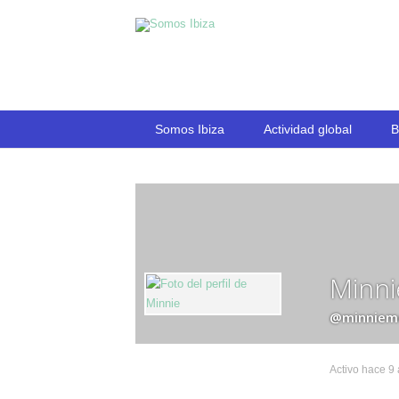
Somos Ibiza
Actividad global
B
Minni
@minniem
Activo hace 9