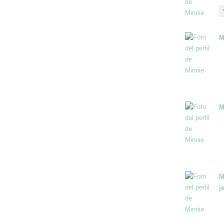
M
M
M
j