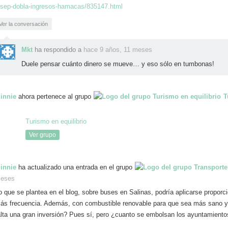
osep-dobla-ingresos-hamacas/835147.html
Ver la conversación
Mkt
ha respondido a
hace 9 años, 11 meses
Duele pensar cuánto dinero se mueve… y eso sólo en tumbonas!
innie
ahora pertenece al grupo
T
Turismo en equilibrio
Ver grupo
innie
ha actualizado una entrada en el grupo
eses
o que se plantea en el blog, sobre buses en Salinas, podría aplicarse proporc
ás frecuencia. Además, con combustible renovable para que sea más sano y
alta una gran inversión? Pues sí, pero ¿cuanto se embolsan los ayuntamient