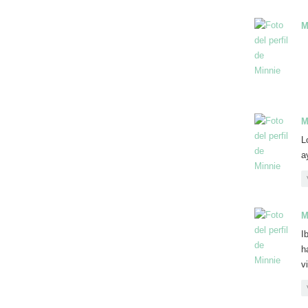
M
M
L
a
M
I
h
v