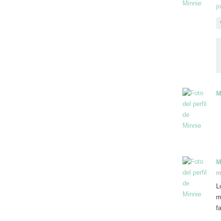
j
M
M
m
L
m
f