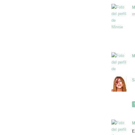
M
m
M
S
M
E